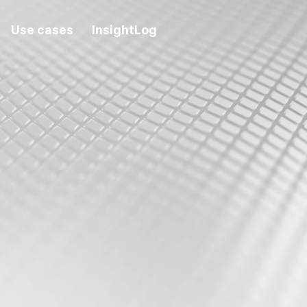
Use cases
InsightLog