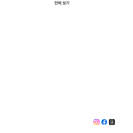
전체 보기
© Copyright Quryon Korea Co.,Ltd 2024