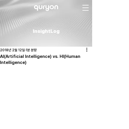
InsightLog
2018년 2월 12일
1분 분량
AI(Artificial Intelligence) vs. HI(Human
Intelligence)